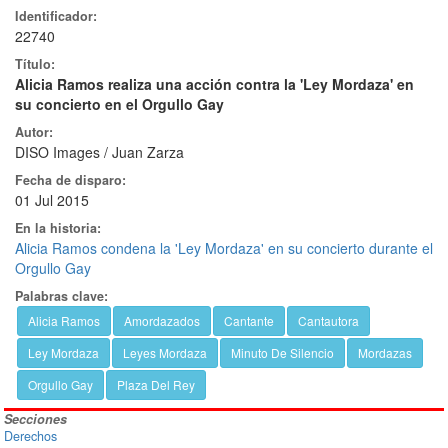
Identificador:
22740
Título:
Alicia Ramos realiza una acción contra la 'Ley Mordaza' en
su concierto en el Orgullo Gay
Autor:
DISO Images / Juan Zarza
Fecha de disparo:
01 Jul 2015
En la historia:
Alicia Ramos condena la 'Ley Mordaza' en su concierto durante el
Orgullo Gay
Palabras clave:
Alicia Ramos
Amordazados
Cantante
Cantautora
Ley Mordaza
Leyes Mordaza
Minuto De Silencio
Mordazas
Orgullo Gay
Plaza Del Rey
Secciones
Derechos