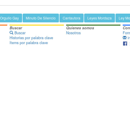
Orgullo Gay
Minuto De Silencio
Cantautora
Leyes Mordaza
Ley Mo
Buscar
Quienes somos
Con
Buscar
Nosotros
Form
Historias por palabra clave
i
Items por palabra clave