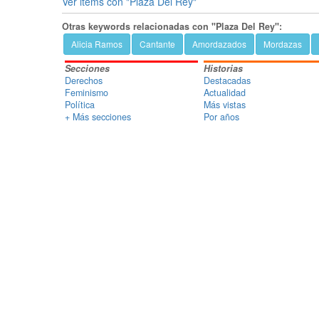
Ver items con "Plaza Del Rey"
Otras keywords relacionadas con "Plaza Del Rey":
Alicia Ramos
Cantante
Amordazados
Mordazas
Secciones
Historias
Derechos
Destacadas
Feminismo
Actualidad
Política
Más vistas
+ Más secciones
Por años