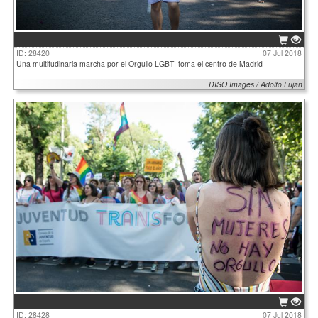
ID: 28420
07 Jul 2018
Una multitudinaria marcha por el Orgullo LGBTI toma el centro de Madrid
DISO Images / Adolfo Lujan
ID: 28428
07 Jul 2018