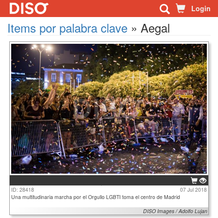
Login
Items por palabra clave
»
Aegal
ID: 28418
07 Jul 2018
Una multitudinaria marcha por el Orgullo LGBTI toma el centro de Madrid
DISO Images / Adolfo Lujan