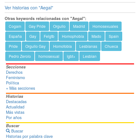
Ver historias con "Aegal"
Otras keywords relacionadas con "Aegal":
Cogam
Gay Pride
Orgullo
Madrid
Homosexuales
España
Gay
Felgtb
Homophobia
Mado
Spain
Pride
Orgullo Gay
Homofobia
Lesbianas
Chueca
Pedro Zerolo
homosexual
lgbt+
Lesbian
Secciones
Derechos
Feminismo
Política
+ Más secciones
Historias
Destacadas
Actualidad
Más vistas
Por años
Buscar
Buscar
Historias por palabra clave