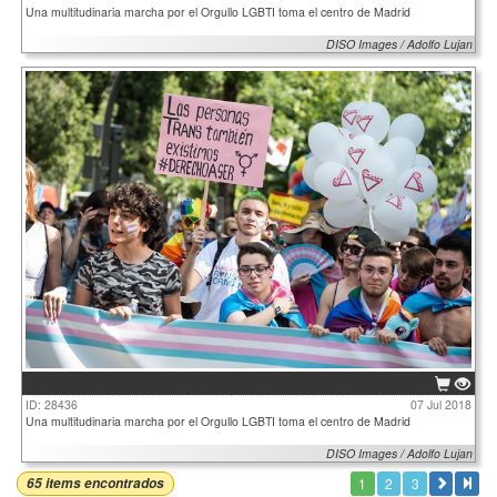
Una multitudinaria marcha por el Orgullo LGBTI toma el centro de Madrid
DISO Images / Adolfo Lujan
ID: 28436
07 Jul 2018
Una multitudinaria marcha por el Orgullo LGBTI toma el centro de Madrid
DISO Images / Adolfo Lujan
65 items encontrados
1
2
3

